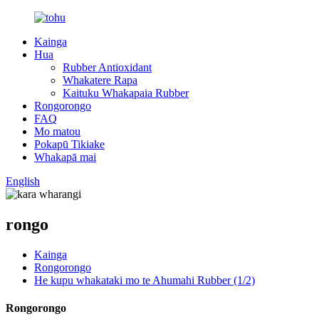
Kainga
Hua
Rubber Antioxidant
Whakatere Rapa
Kaituku Whakapaia Rubber
Rongorongo
FAQ
Mo matou
Pokapū Tikiake
Whakapā mai
English
rongo
Kainga
Rongorongo
He kupu whakataki mo te Ahumahi Rubber (1/2)
Rongorongo