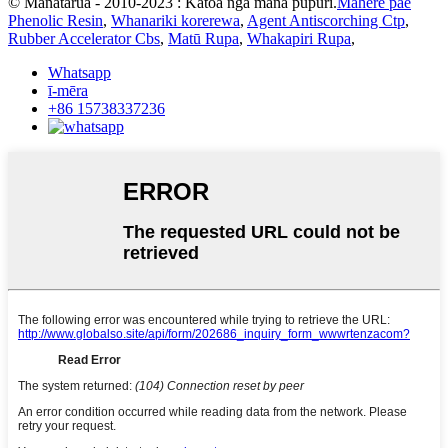
© Manatārua - 2010-2023 : Katoa nga mana pupuri.
Mahere pae
Phenolic Resin
,
Whanariki korerewa
,
Agent Antiscorching Ctp
,
Rubber Accelerator Cbs
,
Matū Rupa
,
Whakapiri Rupa
,
Whatsapp
ī-mēra
+86 15738337236