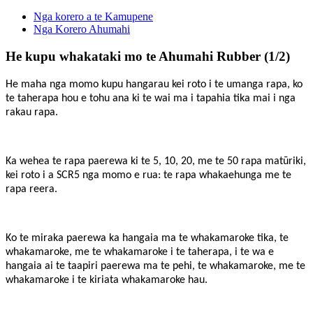
Nga korero a te Kamupene
Nga Korero Ahumahi
He kupu whakataki mo te Ahumahi Rubber (1/2)
He maha nga momo kupu hangarau kei roto i te umanga rapa, ko
te taherapa hou e tohu ana ki te wai ma i tapahia tika mai i nga
rakau rapa.
Ka wehea te rapa paerewa ki te 5, 10, 20, me te 50 rapa matūriki,
kei roto i a SCR5 nga momo e rua: te rapa whakaehunga me te
rapa reera.
Ko te miraka paerewa ka hangaia ma te whakamaroke tika, te
whakamaroke, me te whakamaroke i te taherapa, i te wa e
hangaia ai te taapiri paerewa ma te pehi, te whakamaroke, me te
whakamaroke i te kiriata whakamaroke hau.