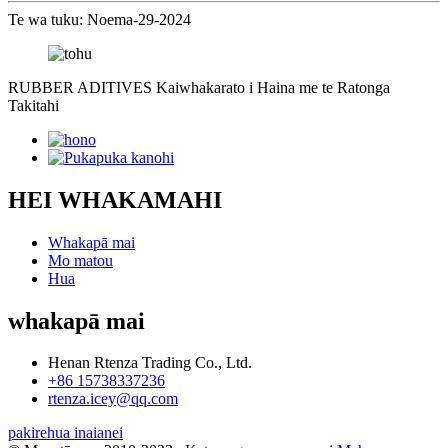
Te wa tuku: Noema-29-2024
RUBBER ADITIVES Kaiwhakarato i Haina me te Ratonga
Takitahi
HEI WHAKAMAHI
Whakapā mai
Mo matou
Hua
whakapā mai
Henan Rtenza Trading Co., Ltd.
+86 15738337236
rtenza.icey@qq.com
pakirehua inaianei