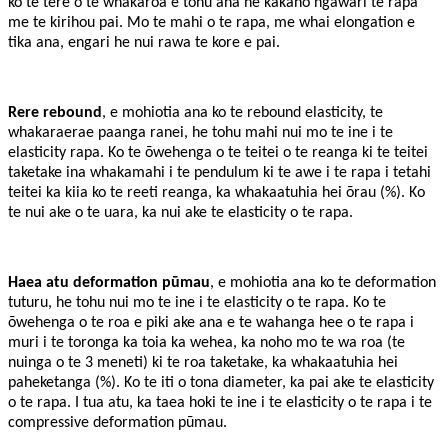
ko te tere o te whakaroa e tohu ana he kakano ngawari te rapa
me te kirihou pai. Mo te mahi o te rapa, me whai elongation e
tika ana, engari he nui rawa te kore e pai.
Rere rebound
, e mohiotia ana ko te rebound elasticity, te
whakaraerae paanga ranei, he tohu mahi nui mo te ine i te
elasticity rapa. Ko te ōwehenga o te teitei o te reanga ki te teitei
taketake ina whakamahi i te pendulum ki te awe i te rapa i tetahi
teitei ka kiia ko te reeti reanga, ka whakaatuhia hei ōrau (%). Ko
te nui ake o te uara, ka nui ake te elasticity o te rapa.
Haea atu deformation pūmau
, e mohiotia ana ko te deformation
tuturu, he tohu nui mo te ine i te elasticity o te rapa. Ko te
ōwehenga o te roa e piki ake ana e te wahanga hee o te rapa i
muri i te toronga ka toia ka wehea, ka noho mo te wa roa (te
nuinga o te 3 meneti) ki te roa taketake, ka whakaatuhia hei
paheketanga (%). Ko te iti o tona diameter, ka pai ake te elasticity
o te rapa. I tua atu, ka taea hoki te ine i te elasticity o te rapa i te
compressive deformation pūmau.