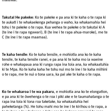
matewai.
Takutai He pakeke
: Ko te pakeke e pa ana ki te kaha o te rapa ki
te aukati i te whakaekenga pehanga o waho, ka whakamahia hei
tohu i te pakeke o te rapa. Kua wehea te pakeke o te takutai ki A
(te ine i te rapa ngawari), B (te ine i te rapa ahua-maroke), me te
C (te ine i te rapa maamaa).
Te kaha tensile
: Ko te kaha tensile, e mohiotia ana ko te kaha
tensile, te kaha tensile ranei, e pa ana ki te kaha mo ia waeine
rohe e whakapaua ana ki runga rapa ina toia ana, ka whakaatuhia
ki te Mpa. Ko te kaha kaha he tohu nui mo te ine i te kaha miihini
o te rapa, me te nui o tona uara, ka pai ake te kaha o te rapa.
Ko te whakaroa i te wa pakaru
, e mohiotia ana ko te elongation,
e pa ana ki te ōwehenga o te roa i piki ake e te taumahatanga o te
rapa ina toia ki tona roa taketake, ka whakaatuhia hei
paheketanga (%). He tohu mahi mo te ine i te kirihou o te rapa, a