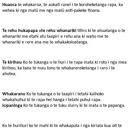
Huaora
te whakaroa, te aukati ranei i te koroheketanga rapa, ka
wehea ki nga matū me nga matū anti-pakeke tinana.
Te rehu hukapapa
a
te rehu whanariki
titiro ki te ahuatanga o te
whanariki me etahi atu taapiri e rehu ana ki waho me te
whanariki e rere ana me te whakakoioatanga.
Te kirihou
Ko te tukanga o te huri i te rapa mata ki roto i nga mea
kirihou, ka taea te mau tonu te whakarereketanga i raro i te
ahotea.
Whakaranu
Ko te tukanga o te taapiri i tetahi kaihoko
whakahuihui ki te rapa hei hanga i tetahi puhui rapa,
ko
paninga
Ko te tukanga o te tuku slurry ki te mata o te papanga.
Ko te hurihuri ko te mahi ki te whakaputa i nga kiriata kua oti te