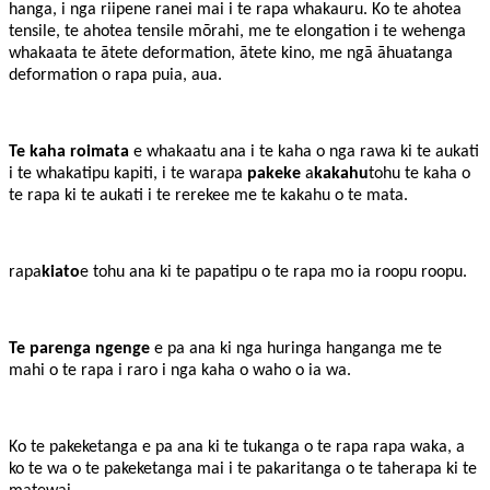
hanga, i nga riipene ranei mai i te rapa whakauru. Ko te ahotea
tensile, te ahotea tensile mōrahi, me te elongation i te wehenga
whakaata te ātete deformation, ātete kino, me ngā āhuatanga
deformation o rapa puia, aua.
Te kaha roimata
e whakaatu ana i te kaha o nga rawa ki te aukati
i te whakatipu kapiti, i te wa
rapa
pakeke
a
kakahu
tohu
te kaha o
te rapa ki te aukati i te rerekee me te kakahu o te mata.
rapa
kiato
e tohu ana ki te papatipu o te rapa mo ia roopu roopu
.
Te parenga ngenge
e pa ana ki nga huringa hanganga me te
mahi o te rapa i raro i nga kaha o waho o ia wa.
Ko te pakeketanga e pa ana ki te tukanga o te rapa rapa waka, a
ko te wa o te pakeketanga mai i te pakaritanga o te taherapa ki te