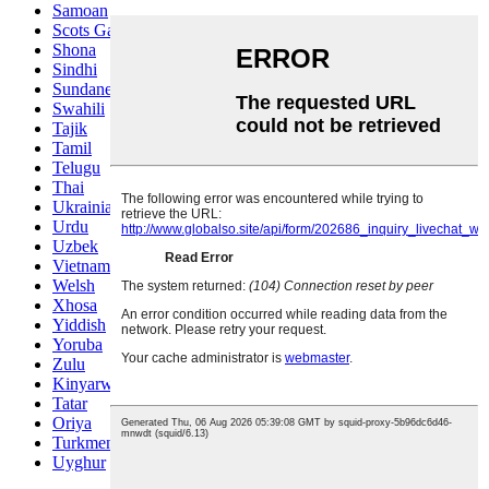
Samoan
Scots Gaelic
Shona
Sindhi
Sundanese
Swahili
Tajik
Tamil
Telugu
Thai
Ukrainian
Urdu
Uzbek
Vietnamese
Welsh
Xhosa
Yiddish
Yoruba
Zulu
Kinyarwanda
Tatar
Oriya
Turkmen
Uyghur