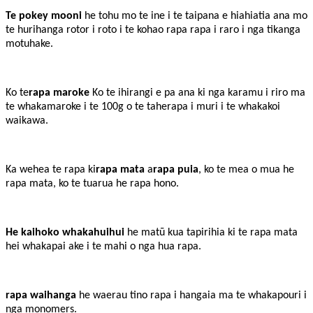
Te pokey mooni
he tohu mo te ine i te taipana e hiahiatia ana mo
te hurihanga rotor i roto i te kohao rapa rapa i raro i nga tikanga
motuhake.
Ko te
rapa maroke
Ko te ihirangi e pa ana ki nga karamu i riro ma
te whakamaroke i te 100g o te taherapa i muri i te whakakoi
waikawa.
Ka wehea te rapa ki
rapa mata
a
rapa puia
, ko te mea o mua he
rapa mata, ko te tuarua he rapa hono.
He kaihoko whakahuihui
he matū kua tapirihia ki te rapa mata
hei whakapai ake i te mahi o nga hua rapa.
rapa waihanga
he waerau tino rapa i hangaia ma te whakapouri i
nga monomers.