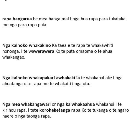
rapa hangarua
he mea hanga mai i nga hua rapa para tukatuka
me nga para rapa puia.
Nga kaihoko whakakino
Ka taea e te rapa te whakawhiti
hononga, i te wa
werawera
Ko te puta omaoma o te ahua
whakangao.
Nga kaihoko whakapakari
a
whakakī ia
te whakapai ake i nga
ahuatanga o te rapa me te whakaiti i nga utu.
Nga mea whakangawari
or
nga kaiwhakaahua
whakanui i te
kirihou rapa, i te
te koroheketanga rapa
Ko te tukanga o te ngaro
haere o nga taonga rapa.